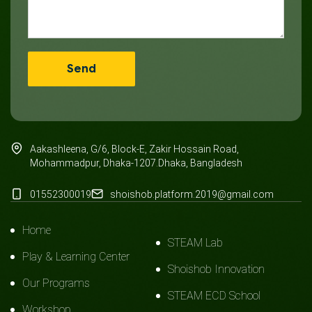
Aakashleena, G/6, Block-E, Zakir Hossain Road,
Mohammadpur, Dhaka-1207.Dhaka, Bangladesh
01552300019
shoishob.platform.2019@gmail.com
Home
STEAM Lab
Play & Learning Center
Shoishob Innovation
Our Programs
STEAM ECD School
Workshop