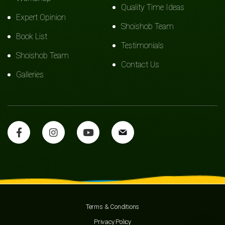
Quality Time Ideas
Expert Opinion
Shoishob Team
Book List
Testimonials
Shoishob Team
Contact Us
Galleries
Terms & Conditions
Privacy Policy