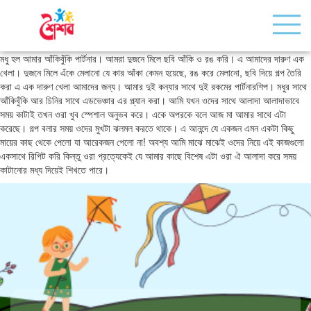
মধু হল আমার আঁকিবুঁকি পার্টনার। আমরা দুজনে মিলে ছবি আঁকি ও রঙ করি। এ আমাদের দারুণ এক
খেলা। দুজনে মিলে এঁকে মেলানো যে কার আঁকা কেমন হয়েছে, রঙ করে মেলানো, ছবি দিয়ে গল্প তৈরি
করা এ এক দারুণ খেলা আমাদের জন্য। আমার দুই কন্যার সাথে দুই রকমের পার্টনারশিপ। মধুর সাথে
আঁকিবুঁকি আর চিনির সাথে এডভেঞ্চার এর প্ল্যান করা। আমি যখন ওদের সাথে আলাদা আলাদাভাবে
সময় কাটাই তখন ওরা খুব স্পেশাল অনুভব করে। একে অপরকে বলে আজ মা আমার সাথে এটা
করেছে। গল্প বলার সময় ওদের মুখটা ঝলমল করতে থাকে। এ আনন্দে যে একজন এমন একটা কিছু
মায়ের কাছ থেকে পেলো যা আরেকজন পেলো না! অবশ্য আমি মাঝে মাঝেই ওদের নিয়ে এই কাজগুলো
একসাথে রিপিট করি কিন্তু ওরা প্রত্যেকেই যে আমার কাছে বিশেষ এটা ওরা ঐ আলাদা করে সময়
কাটানোর মধ্য দিয়েই শিখতে পারে।