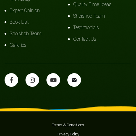
Quality Time Ideas
Expert Opinion
Shoishob Team
Book List
Testimonials
Shoishob Team
Contact Us
Galleries
Terms & Conditions
Privacy Policy