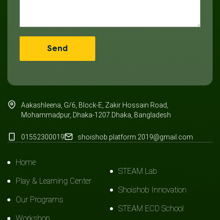
Aakashleena, G/6, Block-E, Zakir Hossain Road,
Mohammadpur, Dhaka-1207.Dhaka, Bangladesh
01552300019
shoishob.platform.2019@gmail.com
Home
STEAM Lab
Play & Learning Center
Shoishob Innovation
Our Programs
STEAM ECD School
Workshop