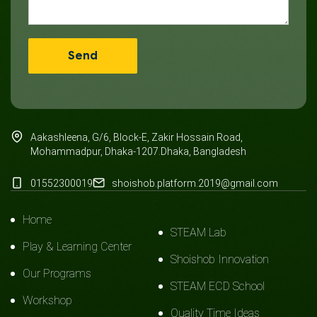
Aakashleena, G/6, Block-E, Zakir Hossain Road,
Mohammadpur, Dhaka-1207.Dhaka, Bangladesh
01552300019
shoishob.platform.2019@gmail.com
Home
STEAM Lab
Play & Learning Center
Shoishob Innovation
Our Programs
STEAM ECD School
Workshop
Quality Time Ideas