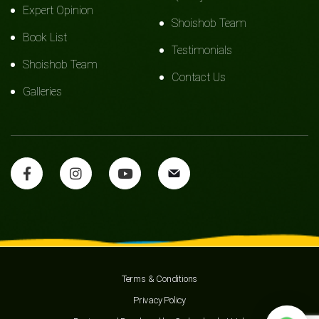
Expert Opinion
Shoishob Team
Book List
Testimonials
Shoishob Team
Contact Us
Galleries
Terms & Conditions
Privacy Policy