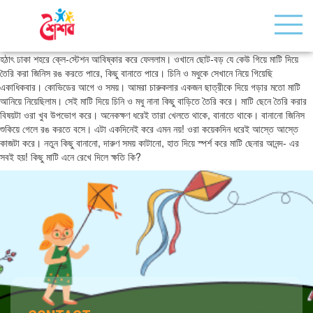
হঠাৎ ঢাকা শহরে ক্লে-স্টেশন আবিষ্কার করে ফেললাম। ওখানে ছোট-বড় যে কেউ গিয়ে মাটি দিয়ে
তৈরি করা জিনিস রঙ করতে পারে, কিছু বানাতে পারে। চিনি ও মধুকে সেখানে নিয়ে গিয়েছি
একাধিকবার। কোভিডের আগে ও সময়। আমরা চারুকলার একজন ছাত্রীকে দিয়ে গড়ার মতো মাটি
আনিয়ে নিয়েছিলাম। সেই মাটি দিয়ে চিনি ও মধু নানা কিছু বাড়িতে তৈরি করে। মাটি ছেনে তৈরি করার
বিষয়টা ওরা খুব উপভোগ করে। অনেকক্ষণ ধরেই তারা খেলতে থাকে, বানাতে থাকে। বানানো জিনিস
শুকিয়ে গেলে রঙ করতে বসে। এটা একদিনেই করে এমন নয়! ওরা কয়েকদিন ধরেই আস্তে আস্তে
কাজটা করে। নতুন কিছু বানানো, দারুণ সময় কাটানো, হাত দিয়ে স্পর্শ করে মাটি ছেনার আনন্দ- এর
সবই হয়! কিছু মাটি এনে রেখে দিলে ক্ষতি কি?