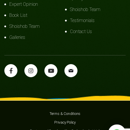
Expert Opinion
Shoishob Team
Book List
Testimonials
Shoishob Team
Contact Us
Galleries
Terms & Conditions
Privacy Policy