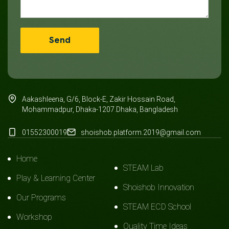
Aakashleena, G/6, Block-E, Zakir Hossain Road,
Mohammadpur, Dhaka-1207.Dhaka, Bangladesh
01552300019
shoishob.platform.2019@gmail.com
Home
STEAM Lab
Play & Learning Center
Shoishob Innovation
Our Programs
STEAM ECD School
Workshop
Quality Time Ideas