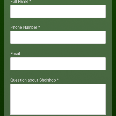
Full Name
*
Phone Number
*
Email
Question about Shoishob
*