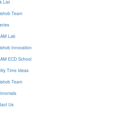
 List
ishob Team
eries
AM Lab
ishob Innovation
AM ECD School
lity Time Ideas
ishob Team
timonials
tact Us