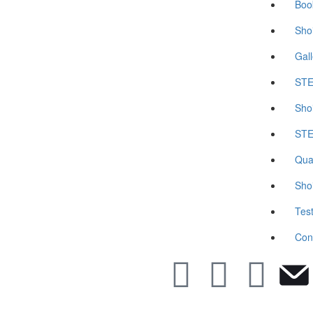
Book
Sho
Gall
STE
Sho
STE
Qua
Sho
Tes
Con