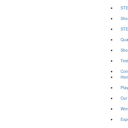
STE
Sho
STE
Qua
Sho
Tes
Con
Ho
Pla
Our
Wor
Exp