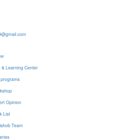
19@gmail.com
me
y & Learning Center
 programs
kshop
ert Opinion
 List
ishob Team
eries