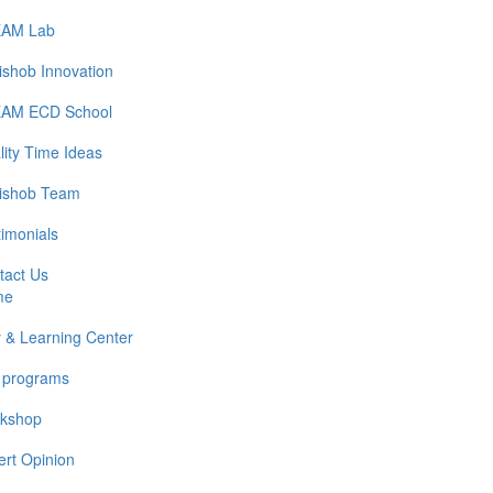
AM Lab
ishob Innovation
AM ECD School
lity Time Ideas
ishob Team
timonials
tact Us
me
y & Learning Center
 programs
kshop
ert Opinion