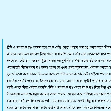
চিনি ও মধু যখন রঙ করতে বসে তখন সেটা একটা পর্যায়ে আর রঙ করার মধ্যে সীমাব
না বরঙ সেটা হয়ে যায় রঙ নিয়ে খেলা, মাখামাখি করা। এটা তারা অনেকক্ষণ ধরে খ
শেষে রঙ নেই এমন জায়গা খুঁজে পাওয়া হয় মুশকিল। সত্যি ওদের এই কান্ড আমাকে
একেবারেই বিরক্ত করে না। মনেই হয় না যে এখন ফ্লোর মুছতে হবে, গোসল করাতে 
তুলতে হবে! বরঙ আমরা তিনজন একসাথে পরিস্কারের কাজটা করি। ছড়িয়ে খেলার য
হয় ঠিক তেমনি গোছানোর উত্তেজনাও কম দেখা যায় না! কারণ দুটোই তাদের কাছে খ
আমি একটা বিষয় খেয়াল করেছি, চিনি ও মধু যখন রঙ খেলে তখন রঙ দিয়ে কিছু এঁ
উত্তেজনায় ওদের চোখমুখ ঝলমল করতে থাকে। গোসল করে পরিচ্ছন্ন হয়ে যাবার প
চেহারায় একটা প্রশান্তি দেখতে পাই। মনে হয় মনের মতো একটা কিছু ওরা করতে চেয
ফেলেছে; তখন ওরা শান্ত। তখন ওরা কথা শোনে, মেনে চলে। আসলে শিশুদের মধ্যে