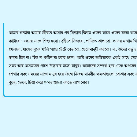
আমার কন্যারা আমার জীবনে আসার পর সিদ্ধান্ত নিলাম ওদের সাথে ওদের মতো করে
কাটাবো। ওদের সাথে শিশু হবো। বৃষ্টিতে ভিজবো, পানিতে ঝাপাবো, কাদায় মাখামাখি
খেলবো, ঘাসের বুকে খালি পায়ে হেঁটে বেড়াবো, ছেলেমানুষী করবো। না, ওদের বন্ধু হ
ভাবনা ছিল না। ছিল না কঠিন মা হবার প্ল্যান। আমি ওদের অভিভাবক একই সাথে খেল
সময় আর অসময়ের পাশে দাঁড়াবার মতো মানুষ। আমাদের সম্পর্ক হবে একে অপরের
শেখার এবং সময়ের সাথে মানুষ হয়ে জন্মে নিজস্ব মানবীয় ক্ষমতাগুলো বোঝার এবং
বুঝে, ভেবে, চিন্তা করে ক্ষমতাগুলো কাজে লাগানোর।