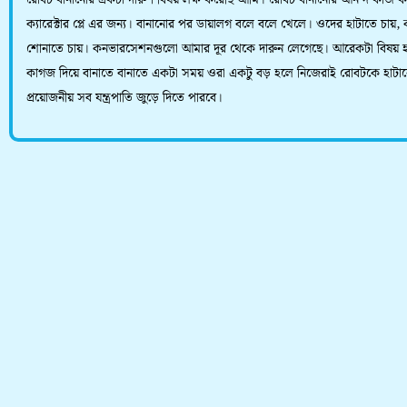
রোবট বানানোর একটা দারুণ বিষয় লক্ষ করেছি আমি। রোবট বানানোর আনন্দ কাজ 
ক্যারেক্টার প্লে এর জন্য। বানানোর পর ডায়ালগ বলে বলে খেলে। ওদের হাটাতে চায়,
শোনাতে চায়। কনভারসেশনগুলো আমার দূর থেকে দারুন লেগেছে। আরেকটা বিষয়
কাগজ দিয়ে বানাতে বানাতে একটা সময় ওরা একটু বড় হলে নিজেরাই রোবটকে হাটা
প্রয়োজনীয় সব যন্ত্রপাতি জুড়ে দিতে পারবে।