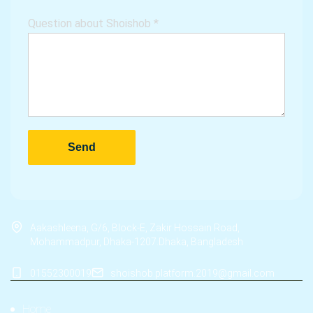
Question about Shoishob
*
Aakashleena, G/6, Block-E, Zakir Hossain Road,
Mohammadpur, Dhaka-1207.Dhaka, Bangladesh
01552300019
shoishob.platform.2019@gmail.com
Home