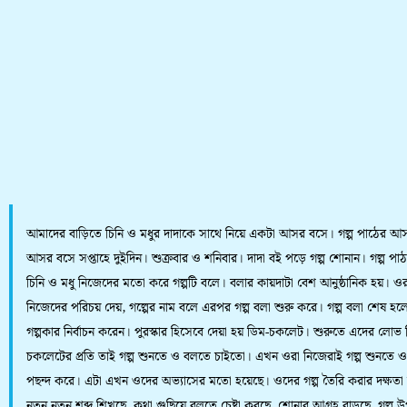
আমাদের বাড়িতে চিনি ও মধুর দাদাকে সাথে নিয়ে একটা আসর বসে। গল্প পাঠের 
আসর বসে সপ্তাহে দুইদিন। শুক্রবার ও শনিবার। দাদা বই পড়ে গল্প শোনান। গল্প পা
চিনি ও মধু নিজেদের মতো করে গল্পটি বলে। বলার কায়দাটা বেশ আনুষ্ঠানিক হয়। ওরা 
নিজেদের পরিচয় দেয়, গল্পের নাম বলে এরপর গল্প বলা শুরু করে। গল্প বলা শেষ হলে
গল্পকার নির্বাচন করেন। পুরস্কার হিসেবে দেয়া হয় ডিম-চকলেট। শুরুতে এদের লোভ
চকলেটের প্রতি তাই গল্প শুনতে ও বলতে চাইতো। এখন ওরা নিজেরাই গল্প শুনতে 
পছন্দ করে। এটা এখন ওদের অভ্যাসের মতো হয়েছে। ওদের গল্প তৈরি করার দক্ষতা 
নতুন নতুন শব্দ শিখছে, কথা গুছিয়ে বলতে চেষ্টা করছে, শোনার আগ্রহ বাড়ছে, গল্প উ