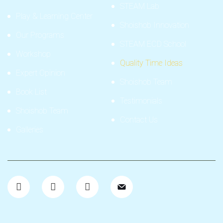
STEAM Lab
Play & Learning Center
Shoishob Innovation
Our Programs
STEAM ECD School
Workshop
Quality Time Ideas
Expert Opinion
Shoishob Team
Book List
Testimonials
Shoishob Team
Contact Us
Galleries