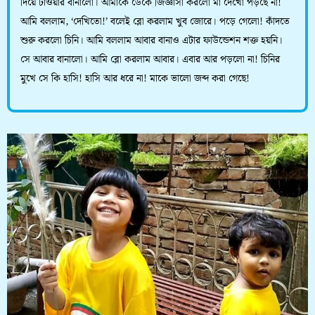
দিয়ে টাওয়ার বানালো। আমাকে ডেকে জিজ্ঞাসা করলো মা দেখো পড়ছে না!
আমি বললাম, ‘দেখিতো!’ বলেই ব্লো করলাম খুব জোরে। পড়ে গেলো! কাঁদতে
শুরু করলো চিনি। আমি বললাম আবার বানাও এটার ফাউন্ডেশন শক্ত হয়নি।
সে আবার বানালো। আমি ব্লো করলাম আবার। এবার আর পড়লো না! চিনির
মুখে সে কি হাসি! হাসি আর ধরে না! মাকে ভালো জব্দ করা গেছে!