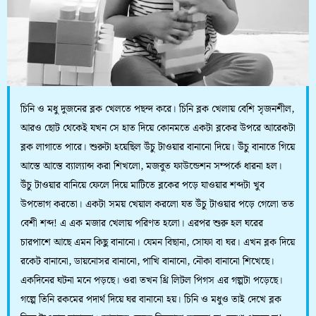
চিনি ও মধু দুজনের ব্লক খেলতে পছন্দ করে। চিনি ব্লক খেলায় বেশি সৃজনশীল,
আরও ছোট থেকেই যখন সে হাত দিয়ে কোনমতে একটা ব্লকের উপরে আরেকটা
ব্লক লাগাতে পারে। শুরুটা হয়েছিল উঁচু টাওয়ার বানানো দিয়ে। উঁচু বানাতে গিয়ে
আস্তে আস্তে ব্যাল্যান্স করা শিখলো, মজবুত ফাউন্ডেশন সম্পর্কে ধারনা হল।
উঁচু টাওয়ার বানিয়ে ফেলে দিয়ে মাটিতে ব্লকের পড়ে যাওয়ার শব্দটা খুব
উপভোগ করতো। একটা সময় খেয়াল করলো যত উঁচু টাওয়ার পড়ে গেলো তত
বেশী শব্দ! এ এক মজার খেলায় পরিণত হলো। এরপর শুরু হল ঘরের
চারপাশে আছে এমন কিছু বানানো। যেমন বিছানা, সোফা বা ঘর। এখন ব্লক দিয়ে
রকেট বানানো, ডায়নোসর বানানো, পাখি বানানো, নৌকা বানানো শিখেছে।
একদিনের ঘটনা মনে পড়ছে। ওরা তখন থ্রি লিটল পিগস এর গল্পটা পড়েছে।
গল্পে তিনি রকমের পদার্থ দিয়ে ঘর বানানো হয়। চিনি ও মধুও তাই দেখে ব্লক