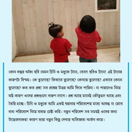
কোন বস্তুর আঁকা ছবি যেমন চিনি ও মধুকে টানে, তোলা ছবিও টানে! এই টানের
কারণটা বিস্ময়। কে তুলেছে? কিভাবে তুলেছে? কোথায় তুলেছে? এভাবে কেনো
তুলেছে? কত কত প্রশ্ন! সব প্রশ্নের উত্তর আমি দিতে পারিনা। না পারলেও নিয়ে
যাই কারণ ওদের প্রশ্নগুলো দারুণ লাগে। প্রশ্ন আছে মানেই কৌতূহল আছে এবং
তৈরি হচ্ছে। চিনি ও মধুকে আমি একই ঘরানার পরিবেশের মধ্যে আবদ্ধ না রেখে
নানা পরিবেশে নিয়ে যাবার চেষ্টা করি। নতুন পরিবেশ সব সময়ই ওদের জন্য
উত্তেজনাকর! কারণ তারা নতুন কিছু দেখার অভিজ্ঞতা অর্জন করে।