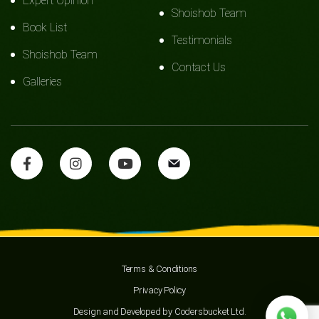
Expert Opinion
Shoishob Team
Book List
Testimonials
Shoishob Team
Contact Us
Galleries
Terms & Conditions
Privacy Policy
Design and Developed by
Codersbucket Ltd.