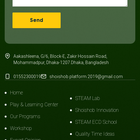
Aakashleena, G/6, Block-E, Zakir Hossain Road,
Mohammadpur, Dhaka-1207.Dhaka, Bangladesh
01552300019
shoishob.platform.2019@gmail.com
Home
STEAM Lab
Play & Learning Center
Shoishob Innovation
Our Programs
STEAM ECD School
Workshop
Quality Time Ideas