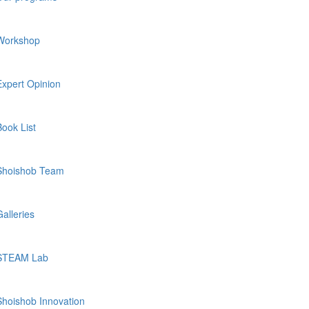
Workshop
Expert Opinion
Book List
Shoishob Team
Galleries
STEAM Lab
Shoishob Innovation