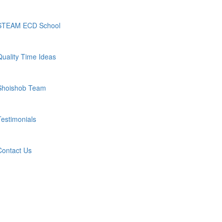
STEAM ECD School
Quality Time Ideas
Shoishob Team
Testimonials
Contact Us