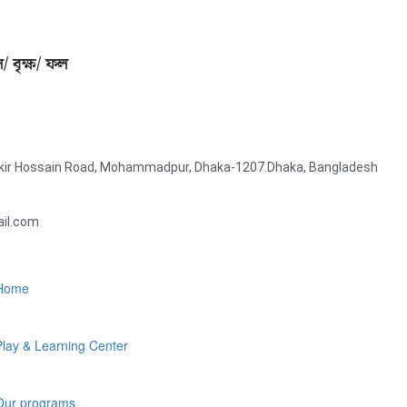
/ বৃক্ষ/ ফল
Zakir Hossain Road, Mohammadpur, Dhaka-1207.Dhaka, Bangladesh
il.com
Home
Play & Learning Center
Our programs