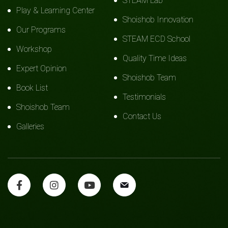
STEAM Lab
Play & Learning Center
Shoishob Innovation
Our Programs
STEAM ECD School
Workshop
Quality Time Ideas
Expert Opinion
Shoishob Team
Book List
Testimonials
Shoishob Team
Contact Us
Galleries