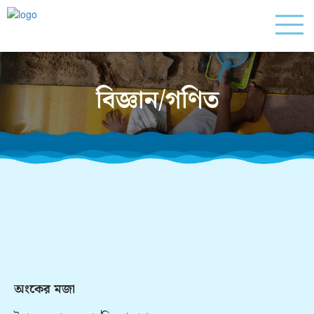
বিজ্ঞান/গণিত
অংকের মজা