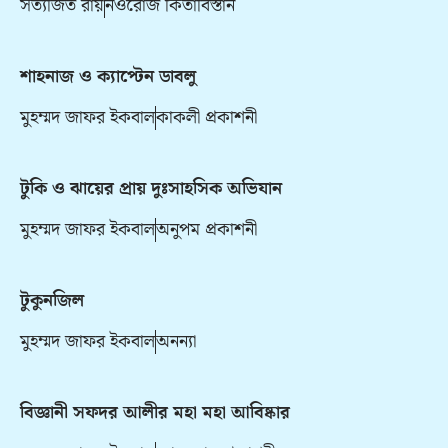
সত্যজিত রায়
নওরোজ কিতাবিস্তান
শাহনাজ ও ক্যাপ্টেন ডাবলু
মুহম্মদ জাফর ইকবাল
কাকলী প্রকাশনী
টুকি ও ঝায়ের প্রায় দুঃসাহসিক অভিযান
মুহম্মদ জাফর ইকবাল
অনুপম প্রকাশনী
টুকুনজিল
মুহম্মদ জাফর ইকবাল
অনন্যা
বিজ্ঞানী সফদর আলীর মহা মহা আবিষ্কার