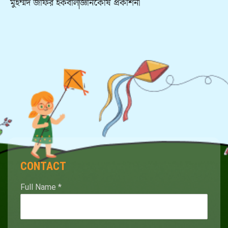
মুহম্মদ জাফর ইকবাল
জ্ঞানকোষ প্রকাশনী
CONTACT
Full Name
*