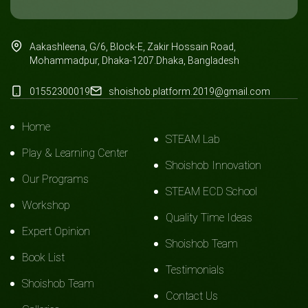
Aakashleena, G/6, Block-E, Zakir Hossain Road,
Mohammadpur, Dhaka-1207.Dhaka, Bangladesh
01552300019
shoishob.platform.2019@gmail.com
Home
STEAM Lab
Play & Learning Center
Shoishob Innovation
Our Programs
STEAM ECD School
Workshop
Quality Time Ideas
Expert Opinion
Shoishob Team
Book List
Testimonials
Shoishob Team
Contact Us