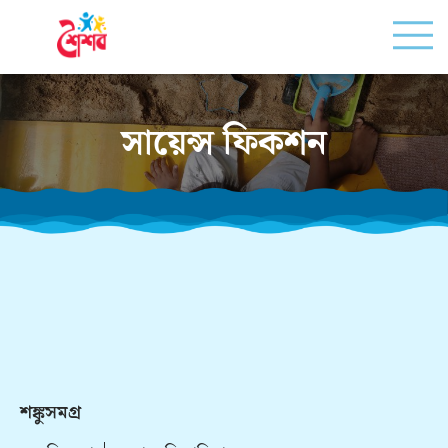
সায়েন্স ফিকশন
শঙ্কুসমগ্র